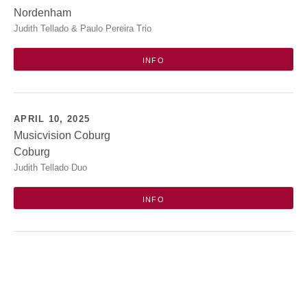
Nordenham
Jahnhalle
Judith Tellado & Paulo Pereira Trio
Jahnstr. 20
Nordenham
INFO
APRIL 10, 2025
Musicvision Coburg
Coburg
musicVision Coburg (WSCO Foyer)
Judith Tellado Duo
Mauer 12
96450
Coburg
INFO
POSTS NAVIGATION