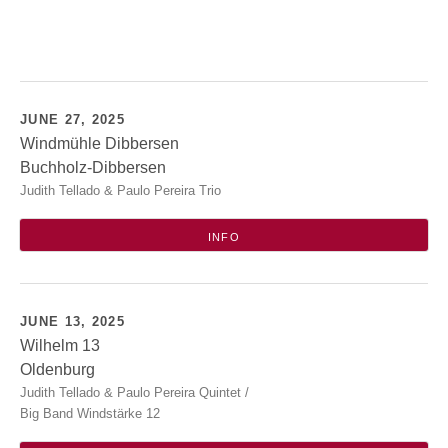
SUBMENU
JUNE 27, 2025
Windmühle Dibbersen
Buchholz-Dibbersen
Windmühle Dibbersen
Judith Tellado & Paulo Pereira Trio
Zur Alten Mühle 7
21244
Buchholz-Dibbersen
INFO
JUNE 13, 2025
Wilhelm 13
Oldenburg
Wilhelm 13
Judith Tellado & Paulo Pereira Quintet /
Leo-Trepp-Str. 13
Big Band Windstärke 12
Oldenburg