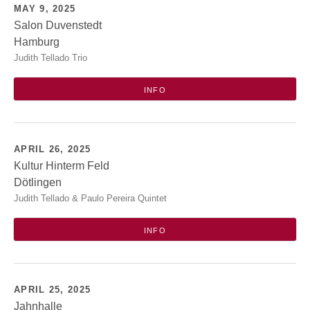
MAY 9, 2025
Salon Duvenstedt
Hamburg
Duvenstedter Salon
Judith Tellado Trio
Max Kramp Haus, Duvenstedter Markt 8
Hamburg
,
22397
INFO
APRIL 26, 2025
Kultur Hinterm Feld
Dötlingen
Kultur Hinterm Feld
Judith Tellado & Paulo Pereira Quintet
Hinterm Feld 14
Dötlingen
INFO
APRIL 25, 2025
Jahnhalle