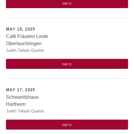
INFO
MAY 18, 2025
Café Fräulein Linde
Oberlauchringen
Café Fräulein Linde @ Gemeindehaus
Judith Tellado Quartet
Wettenstraße 2
79787
Oberlauchringen
INFO
MAY 17, 2025
Schwanitzhaus
Hartheim
Schwanitzhaus zum Salmen
Judith Tellado Quartet
Rheinstr. 20
Hartheim
INFO