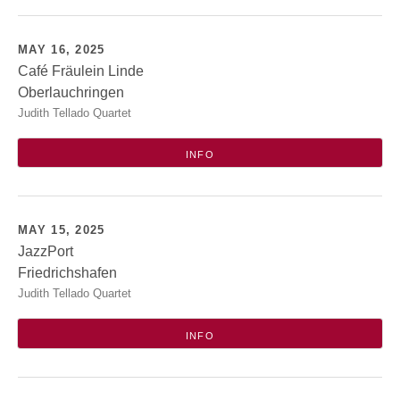
MAY 16, 2025
Café Fräulein Linde
Oberlauchringen
Café Fräulein Linde @ Gemeindehaus
Judith Tellado Quartet
Wettenstraße 2
79787
Oberlauchringen
INFO
MAY 15, 2025
JazzPort
Friedrichshafen
JazzPort
Judith Tellado Quartet
Fallenbrunnen 17
Friedrichshafen
INFO