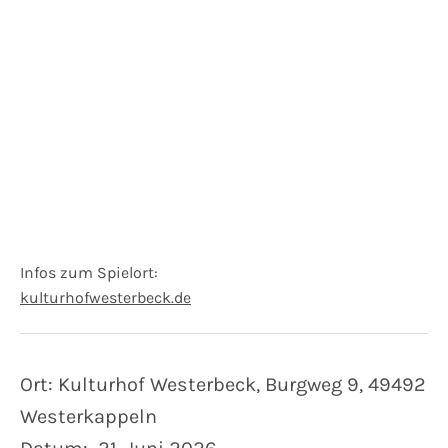
Infos zum Spielort
Website:
Address
kulturhofwesterbeck.de
Kulturhof Westerbeck
Burgweg 9
Westerkappeln
,
49492
Ort: Kulturhof Westerbeck, Burgweg 9, 49492
Westerkappeln